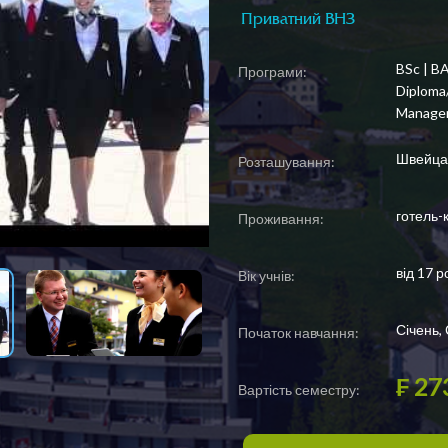
Приватний ВНЗ
BSc | B
Програми:
Diploma
Manage
Швейцар
Розташування:
готель-
Проживання:
від 17 р
Вік учнів:
Січень,
Початок навчання:
₣ 27
Вартість семестру: