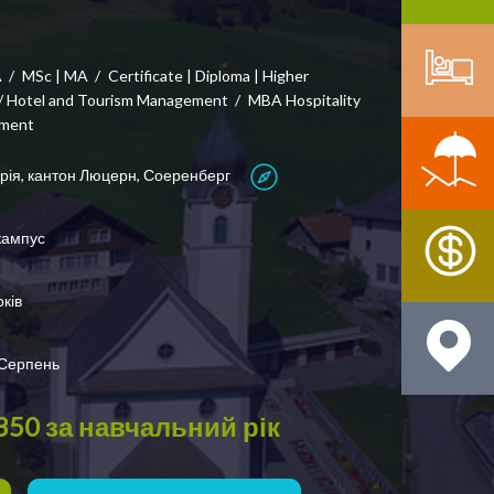
A
MSc | MA
Certificate | Diploma | Higher
/ Hotel and Tourism Management
MBA Hospitality
ment
ія, кантон Люцерн, Соеренберг
кампус
оків
 Серпень
350
за навчальний рік