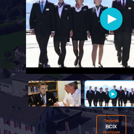
Перелік
ВСІХ
програм