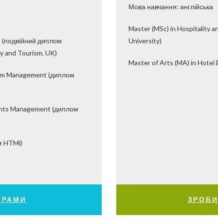
Мова навчання: англійська
Master (MSc) in Hospitality
nt (подвійний диплом
University)
ty and Tourism, UK)
Master of Arts (MA) in Hote
rism Management (диплом
Events Management (диплом
м HTMi)
ГРАМИ
ЗРОБИ