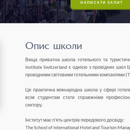
НАПИСАТИ ЗАПИТ
Опис школи
Вища приватна школа готельного та туристичн
Institute Switzerland є однією з провідних шкіл
провідними світовими готельними компаніями (Th
Це практична міжнародна школа у сфері готель
всім студентам стати справжніми професіон
сектору.
Інститут має п’ять центрів передового досвіду:
The School of International Hotel and Tourism Man