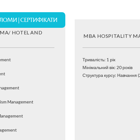
ЛОМИ | СЕРТИФІКАТИ
LOMA/ HOTEL AND
MBA HOSPITALITY 
gement
Тривалість: 1 рік
Мінімальний вік: 20 років
ent
Структура курсу: Навчання (2
Management
urism Management
s Management
anagement