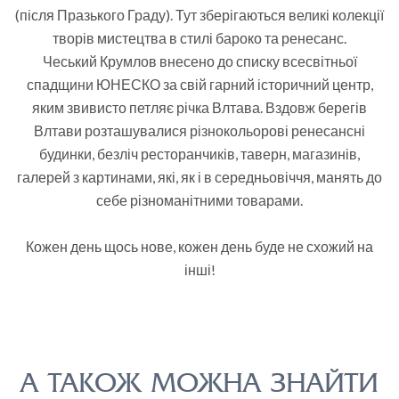
(після Празького Граду). Тут зберігаються великі колекції
творів мистецтва в стилі бароко та ренесанс.
Чеський Крумлов внесено до списку всесвітньої
спадщини ЮНЕСКО за свій гарний історичний центр,
яким звивисто петляє річка Влтава. Вздовж берегів
Влтави розташувалися різнокольорові ренесансні
будинки, безліч ресторанчиків, таверн, магазинів,
галерей з картинами, які, як і в середньовіччя, манять до
себе різноманітними товарами.
Кожен день щось нове, кожен день буде не схожий на
інші!
А ТАКОЖ МОЖНА ЗНАЙТИ