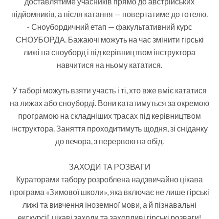
доставлятиме учасників прямо до австрійських
підйомників, а після катання — повертатиме до готелю.
- Сноубордичний етап — факультативний курс
СНОУБОРДА. Бажаючі можуть на час змінити гірські
лижі на сноуборд і під керівництвом інструктора
навчитися на ньому кататися.
У таборі можуть взяти участь і ті, хто вже вміє кататися
на лижах або сноуборді. Вони кататимуться за окремою
програмою на складніших трасах під керівництвом
інструктора. Заняття проходитимуть щодня, зі сніданку
до вечора, з перервою на обід.
ЗАХОДИ ТА РОЗВАГИ
Кураторами табору розроблена надзвичайно цікава
програма «Зимової школи», яка включає не лише гірські
лижі та вивчення іноземної мови, а й пізнавальні
екскурсії, цікаві заходи та захопливі гірські розваги!