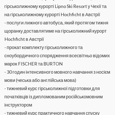
гірськолижному курорті Lipno Ski Resort у Чехії та
на гірськолижному курорті Hochficht в Австрії
- послуги лижного автобуса, який протягом тижня
щоранку доставлятиме на гірськолижний курорт
Hochficht в Австрії
- прокат комплекту гірськолижного та
сноубордичного спорядження всесвітньо відомих
марок FISCHER та BURTON
- 30 годин інтенсивного мовного навчання з носієм
мови (чеська або англійська мова)
- тижневий курс гірськолижної підготовки для
початківців із дипломованим російськомовним
інструктором
- тижневий курс практичного навчання спуску