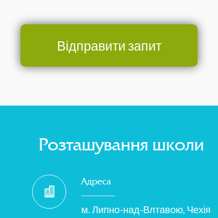
Відправити запит
Розташування школи
Адреса
м. Липно-над-Влтавою, Чехія