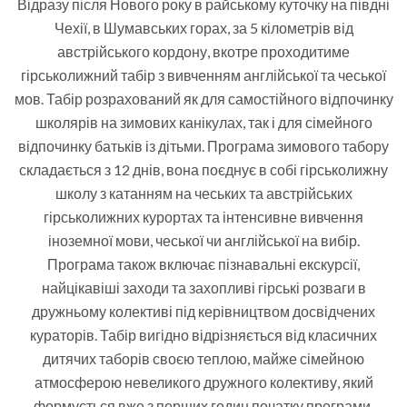
Відразу після Нового року в райському куточку на півдні
Чехії, в Шумавських горах, за 5 кілометрів від
австрійського кордону, вкотре проходитиме
гірськолижний табір з вивченням англійської та чеської
мов. Табір розрахований як для самостійного відпочинку
школярів на зимових канікулах, так і для сімейного
відпочинку батьків із дітьми. Програма зимового табору
складається з 12 днів, вона поєднує в собі гірськолижну
школу з катанням на чеських та австрійських
гірськолижних курортах та інтенсивне вивчення
іноземної мови, чеської чи англійської на вибір.
Програма також включає пізнавальні екскурсії,
найцікавіші заходи та захопливі гірські розваги в
дружньому колективі під керівництвом досвідчених
кураторів. Табір вигідно відрізняється від класичних
дитячих таборів своєю теплою, майже сімейною
атмосферою невеликого дружного колективу, який
формується вже з перших годин початку програми,