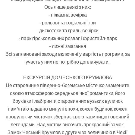
Ось лише деякі з них:
- піжамна вечірка
- рольові та соціальні ігри
- дискотеки та гриль-вечірки
- парк гірськолижних розваг і фристайл-парк
- лижні змагання
Всі заплановані заходи включені у вартість програми, за
участь у них не потрібно доплачувати.
ЕКСКУРСІЯ ДО ЧЕСЬКОГО КРУМЛОВА
Це старовинне південно-богемське містечко знамените
своєю атмосферою середньовічної романтики, його
бруківки і лабіринти старовинних вузьких вуличок
пам'ятають давно минулі епохи, кожен будинок, кожен
провулок чи місточок зберігає свою таємницю і овеяний
легендами. Над містом височить прекрасний замок.
Замок Чеський Крумлов є другим за величиною в Чехії