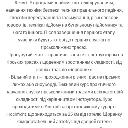
Resort. У програмі: знайомство з екіпіруванням,
навчання техніки безпеки, техніка правильного падіння,
способи пересування та гальмування, різні способи
поворотів, техніка підйому на бугельному підйомнику та
багато іншого. Після завершення першого етапу
учасники будуть готові до перших спусків по
гірськолижних трасах.
- Просунутий етап — практичні заняття з інструктором на
гірських трасах з щоденним зростанням складності, від
«синіх» трас до «червоних».
- Вільний етап — проходження різних трас на гірських
лижах або сноуборді. Тижневий курс практичного
навчання спуску гірськолижними трасами всіх категорій
складності під керівництвом інструктора. Курс
проходитиме в Австрії на гірськолижному курорті
Hochficht, що знаходиться за 25 км від готелю. Щоранку
комфортабельний автобус від дверей готелю