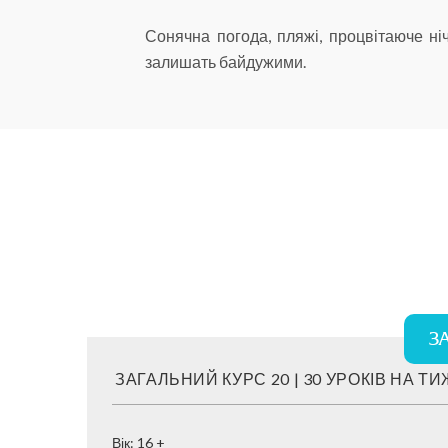
Сонячна погода, пляжі, процвітаюче н
залишать байдужими.
З
ЗАГАЛЬНИЙ КУРС 20 | 30 УРОКІВ НА Т
Вік: 16 +