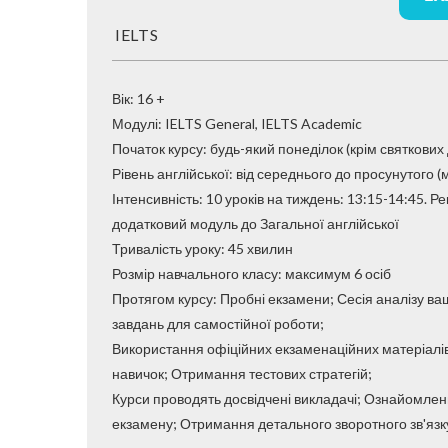
IELTS
Вік: 16 +
​​​​​​​Модулі: IELTS General, IELTS Academic
Початок курсу: будь-який понеділок (крім святкових 
Рівень англійської: від середнього до просунутого (м
Інтенсивність: 10 уроків на тиждень: 13:15-14:45. Р
додатковий модуль до Загальної англійської
Тривалість уроку: 45 хвилин
​​​​​​​Розмір навчального класу: максимум 6 осіб
Протягом курсу: Пробні екзамени; Сесія аналізу в
завдань для самостійної роботи;
Використання офіційних екзаменаційних матеріалів
навичок; Отримання тестових стратегій;
Курси проводять досвідчені викладачі; Ознайомлен
екзамену; Отримання детального зворотного зв'язку