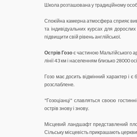
Школа розташована у традиційному особ
Спокійна камерна атмосфера сприяє вивч
та індивідуальних курсах для дорослих
підвищити свій рівень англійської.
Острів Гозо
є частиною Мальтійського ар
лінії 43 км і населенням близько 28000 
Гозо має досить відмінний характер і є
розслаблене.
"Гозоціанці" славляться своєю гостинн
острів знову і знову.
Місцевий ландшафт представлений плос
Сільську місцевість прикрашають церкви 