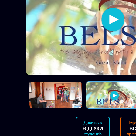
Дивитись
Пер
ВІДГУКИ
ВС
студентів
про