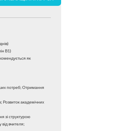
днів)
ін В1)
екомендується як
аших потреб; Отримання
; Розвиток академічних
ня зі структурою
 від вчителя;