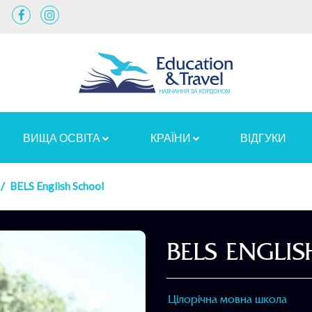
ВИЩА ОСВІТА
КРАЇНИ
ВІДГУКИ
BELS English School
BELS ENGLI
Цілорічна мовна школа