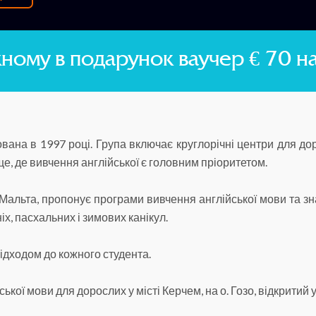
ному в подарунок ваучер € 70 н
ана в 1997 році. Група включає круглорічні центри для дорос
, де вивчення англійської є головним пріоритетом.
 Мальта, пропонує програми вивчення англійської мови та зн
іх, пасхальних і зимових канікул.
ідходом до кожного студента.
кої мови для дорослих у місті Керчем, на о. Гозо, відкритий у