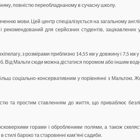
няку, повністю переобладнаному в сучасну школу.
енню мови. Цей центр спеціалізується на загальному англі
 і рекомендований для серйозних студентів, зацікавлених 
хіпелагу, з розмірами приблизно 14,55 км у довжину і 7,5 км 
осіб. Від Мальти сюди можна дістатися поромом або іншим вод
 більш соціально-консервативним у порівнянні з Мальтою. Жи
істю та простим ставленням до життя, що приваблює безлі
коверхими горами і обробленими полями, а також скеляст
в стилі бароко та старовинні кам'яні садиби.