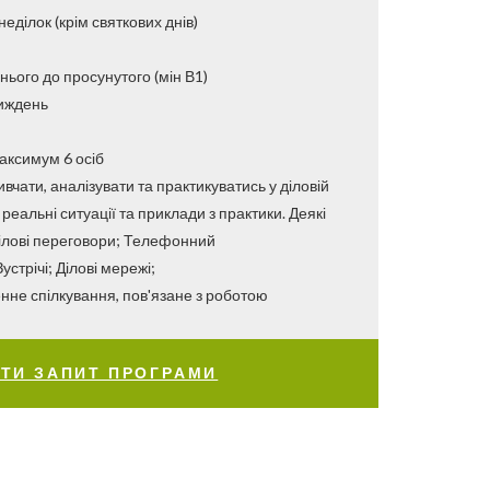
еділок (крім святкових днів)
днього до просунутого (мін В1)
тиждень
: максимум 6 осіб
вчати, аналізувати та практикуватись у діловій
реальні ситуації та приклади з практики. Деякі
Ділові переговори; Телефонний
устрічі; Ділові мережі;
нне спілкування, пов'язане з роботою
ТИ ЗАПИТ ПРОГРАМИ