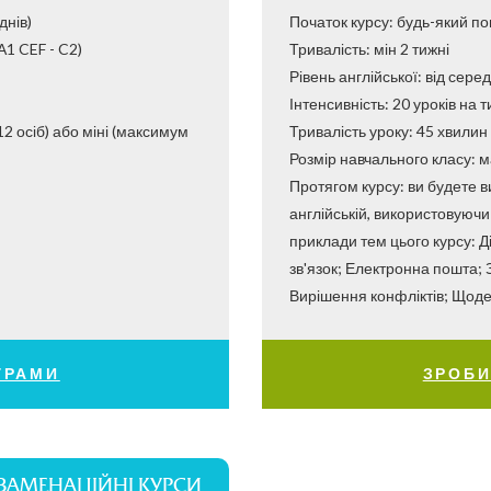
днів)
Початок курсу: будь-який пон
А1 CEF - C2)
Тривалість: мін 2 тижні
Рівень англійської: від сере
Інтенсивність: 20 уроків на 
 12 осіб) або міні (максимум
Тривалість уроку: 45 хвилин
​​​​​​​Розмір навчального класу
Протягом курсу: ви будете ви
англійській, використовуючи 
приклади тем цього курсу: 
зв'язок; Електронна пошта; З
Вирішення конфліктів; Щоде
ГРАМИ
ЗРОБИ
ЗАМЕНАЦІЙНІ КУРСИ