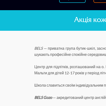
Акція кож
BELS
— приватна група бутик-шкіл, заснов
шукають професійне спокійне середовище
Центр для підлітків, розташований на о.
Мальти для дітей 12-17 років у період літн
Школа славиться своїм індивідуальним п
BELS Gozo
— акредитований центр англійсь