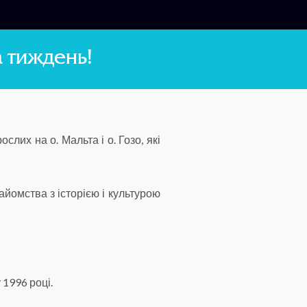
а тиждень!
лих на о. Мальта і о. Гозо, які
айомства з історією і культурою
 1996 році.