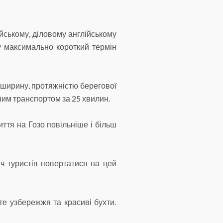
йському, діловому англійському
у максимально короткий термін
у ширину, протяжністю берегової
ним транспортом за 25 хвилин.
ття на Гозо повільніше і більш
ч туристів повертатися на цей
е узбережжя та красиві бухти.