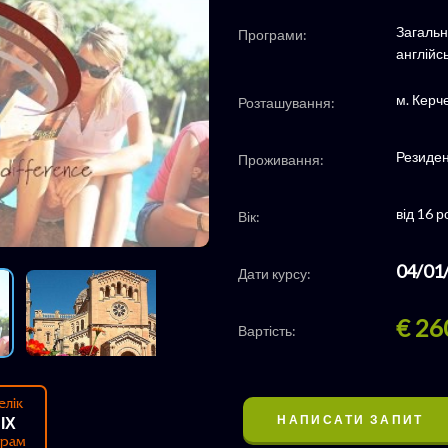
Загальн
Програми:
англійс
м. Керч
Розташування:
Резиден
Проживання:
від 16 р
Вік:
04/01
Дати курсу:
€ 26
Вартість:
елік
НАПИСАТИ ЗАПИТ
ІХ
грам