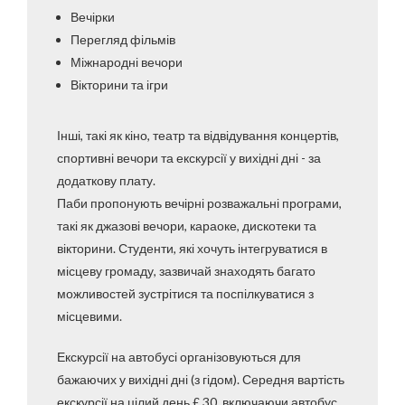
Вечірки
Перегляд фільмів
Міжнародні вечори
Вікторини та ігри
Інші, такі як кіно, театр та відвідування концертів,
спортивні вечори та екскурсії у вихідні дні - за
додаткову плату.
Паби пропонують вечірні розважальні програми,
такі як джазові вечори, караоке, дискотеки та
вікторини. Студенти, які хочуть інтегруватися в
місцеву громаду, зазвичай знаходять багато
можливостей зустрітися та поспілкуватися з
місцевими.
Екскурсії на автобусі організовуються для
бажаючих у вихідні дні (з гідом). Середня вартість
екскурсії на цілий день £ 30, включаючи автобус,