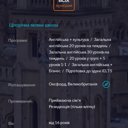
ВСІХ
програм
Цілорічна мовна школа
Англійська + культура
Загальна
Програми:
англійська 20 уроків на тиждень
Загальна англійська 30 уроків на
тиждень
20 уроків у групі + 5
уроків 1:1
Загальна англійська +
Бізнес
Підготовка до здачі IELTS
Оксфорд, Великобританія
Розташування:
Приймаюча сім'я
Проживання:
​​​​​​​Резиденція (тільки влітку)
від 16 років
Вік: