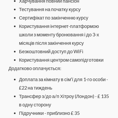
Харчування повний пансіон
Тестування на початку курсу
Сертифікат по закінченню курсу
Користування інтернет-платформою
школи з моменту бронювання і до 3-х
місяців після закінчення курсу
Безкоштовний доступ до WiFi
Користування центром самопідготовки
Додатково оплачується:
Доплата за кімнату в сім'ї для 1-го особи -
£22 на тиждень
Трансфер з/до а/п Хітроу (Лондон) - £ 135
в одну сторону
Підручники - приблизно £ 35