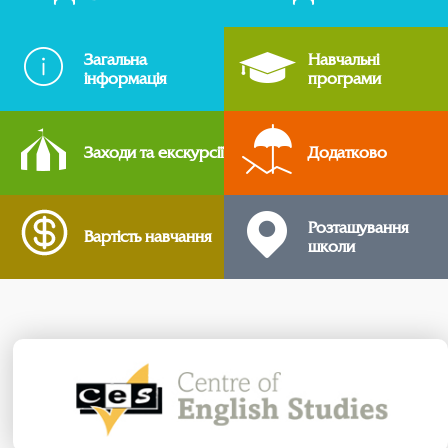
Загальна
Навчальні
інформація
програми
Заходи та екскурсії
Додатково
Розташування
Вартість навчання
школи