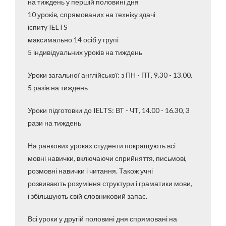
на тиждень у першій половині дня
10 уроків, спрямованих на техніку здачі
іспиту IELTS
максимально 14 осіб у групі
5 індивідуальних уроків на тиждень
Уроки загальної англійської: з ПН - ПТ, 9.30 - 13.00,
5 разів на тиждень
Уроки підготовки до IELTS: ВТ - ЧТ, 14.00 - 16.30, 3
рази на тиждень
На ранкових уроках студенти покращують всі
мовні навички, включаючи сприйняття, письмові,
розмовні навички і читання. Також учні
розвивають розуміння структури і граматики мови,
і збільшують свій словниковий запас.
Всі уроки у другій половині дня спрямовані на