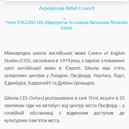
Акредитація British Council
Член ENGLISH UK (Лідируюча Асоціація Визнаних Мовних
Шкіл)
Міжнародна школа англійської мови Centre of English
Studies (CES), заснована в 1979 році, є однією з поважних
шкіл англійської мови в Європі. Школа має п'ять
цілорічних центрів у Лондоні, Оксфорді, Уертінгу, Лідсі,
Единбурзі, Харрогейті та Дубліні (Ірландія).
Школа CES Oxford розташована в селі Уітлі, всього в 25
хвилинах їзди на автобусі від центру міста Оксфорд – у
спокійній обстановці з відмінним доступом до
культурних пам'яток міста.