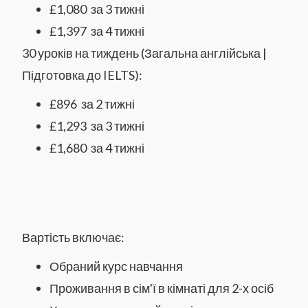
£1,080 за 3 тижні
£1,397 за 4 тижні
30 уроків на тиждень (Загальна англійська |
Підготовка до IELTS):
£896 за 2 тижні
£1,293 за 3 тижні
£1,680 за 4 тижні
Вартість включає:
Обраний курс навчання
Проживання в сім'ї в кімнаті для 2-х осіб