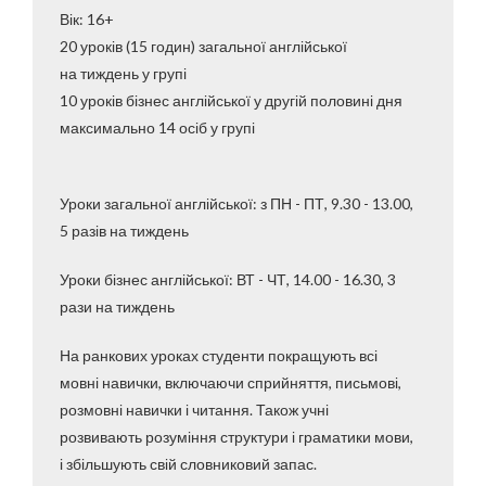
Вік: 16+
20 уроків (15 годин) загальної англійської
на тиждень у групі
10 уроків бізнес англійської у другій половині дня
максимально 14 осіб у групі
Уроки загальної англійської: з ПН - ПТ, 9.30 - 13.00,
5 разів на тиждень
Уроки бізнес англійської: ВТ - ЧТ, 14.00 - 16.30, 3
рази на тиждень
На ранкових уроках студенти покращують всі
мовні навички, включаючи сприйняття, письмові,
розмовні навички і читання. Також учні
розвивають розуміння структури і граматики мови,
і збільшують свій словниковий запас.