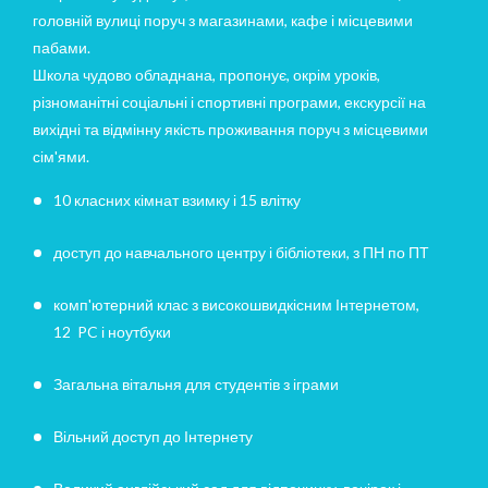
головній вулиці поруч з магазинами, кафе і місцевими
пабами.
Школа чудово обладнана, пропонує, окрім уроків,
різноманітні соціальні і спортивні програми, екскурсії на
вихідні та відмінну якість проживання поруч з місцевими
сім'ями.
10 класних кімнат взимку і 15 влітку
доступ до навчального центру і бібліотеки, з ПН по ПТ
комп'ютерний клас з високошвидкісним Інтернетом,
12 PC і ноутбуки
Загальна вітальня для студентів з іграми
Вільний доступ до Інтернету