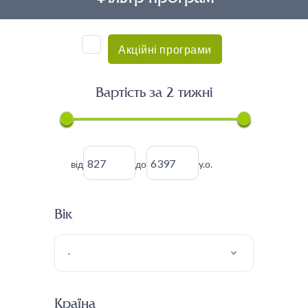
Акційні програми
Вартість за 2 тижні
від
до
y.о.
Вік
-
Країна