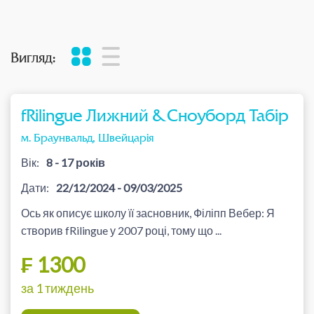
Вигляд:
fRilingue Лижний & Сноуборд Табір
м. Браунвальд, Швейцарія
Вік:
8 - 17 років
Дати:
22/12/2024 - 09/03/2025
Ось як описує школу її засновник, Філіпп Вебер: Я
створив fRilingue у 2007 році, тому що ...
₣ 1300
за 1 тиждень