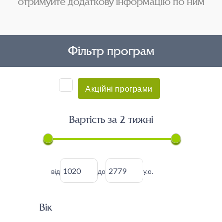
отримуйте додаткову інформацію по ним
Фільтр програм
Акційні програми
Вартість за 2 тижні
від
до
y.о.
Вік