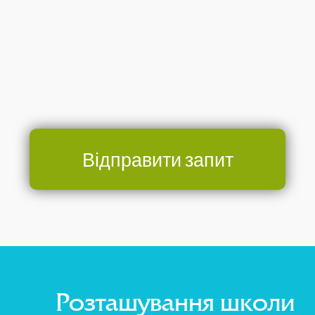
Відправити запит
Розташування школи