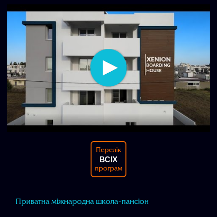
Перелік
ВСІХ
програм
Приватна міжнародна школа-пансіон