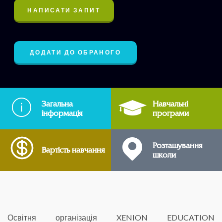
НАПИСАТИ ЗАПИТ
ДОДАТИ ДО ОБРАНОГО
Загальна
Навчальні
інформація
програми
Розташування
Вартість навчання
школи
Освітня організація XENION EDUCATION