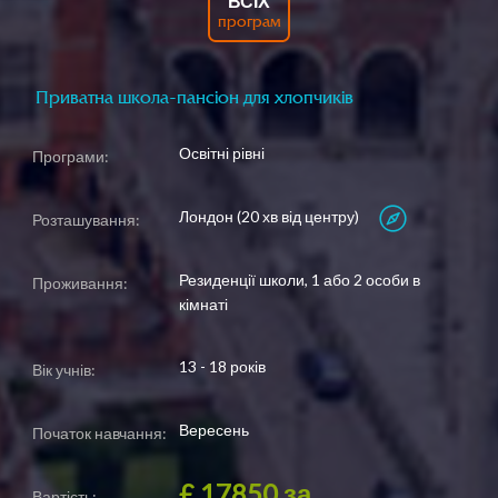
ВСІХ
програм
Приватна школа-пансіон для хлопчиків
Освітні рівні
Програми:
Лондон (20 хв від центру)
Розташування:
Резиденції школи, 1 або 2 особи в
Проживання:
кімнаті
13 - 18 років
Вік учнів:
Вересень
Початок навчання:
£ 17850
за
Вартість: