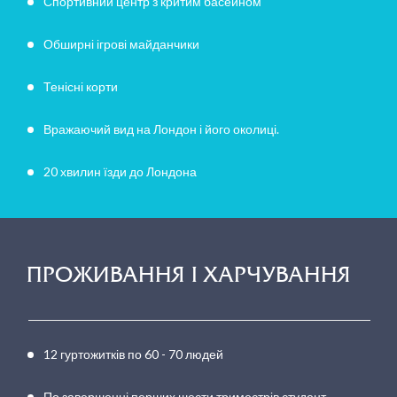
Спортивний центр з критим басейном
Обширні ігрові майданчики
Тенісні корти
Вражаючий вид на Лондон і його околиці.
20 хвилин їзди до Лондона
ПРОЖИВАННЯ І ХАРЧУВАННЯ
12 гуртожитків по 60 - 70 людей
По завершенні перших шести триместрів студент