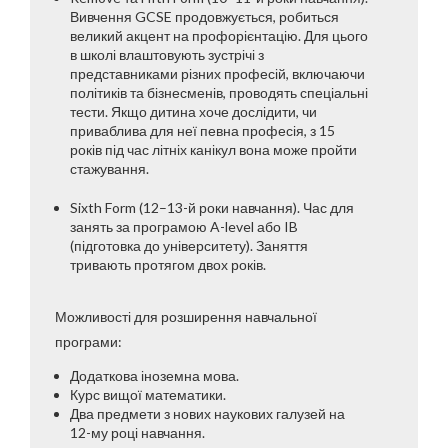
Вивчення GCSE продовжується, робиться
великий акцент на профорієнтацію. Для цього
в школі влаштовують зустрічі з
представниками різних професій, включаючи
політиків та бізнесменів, проводять спеціальні
тести. Якщо дитина хоче дослідити, чи
приваблива для неї певна професія, з 15
років під час літніх канікул вона може пройти
стажування.
Sixth Form (12–13-й роки навчання). Час для
занять за програмою A-level або IB
(підготовка до університету). Заняття
тривають протягом двох років.
Можливості для розширення навчальної
програми:
Додаткова іноземна мова.
Курс вищої математики.
Два предмети з нових наукових галузей на
12-му році навчання.