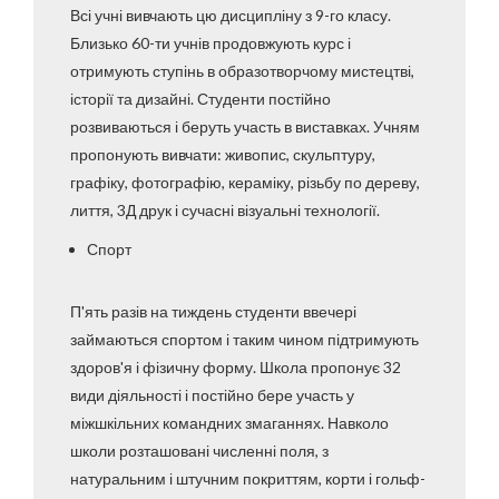
Всі учні вивчають цю дисципліну з 9-го класу.
Близько 60-ти учнів продовжують курс і
отримують ступінь в образотворчому мистецтві,
історії та дизайні. Студенти постійно
розвиваються і беруть участь в виставках. Учням
пропонують вивчати: живопис, скульптуру,
графіку, фотографію, кераміку, різьбу по дереву,
лиття, 3Д друк і сучасні візуальні технології.
Спорт
П'ять разів на тиждень студенти ввечері
займаються спортом і таким чином підтримують
здоров'я і фізичну форму. Школа пропонує 32
види діяльності і постійно бере участь у
міжшкільних командних змаганнях. Навколо
школи розташовані численні поля, з
натуральним і штучним покриттям, корти і гольф-