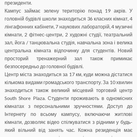
президенти.
Кампус займає зелену територію понад 19 акрів. У
головній будівлі школи знаходиться 36 класних кімнат, 4
лінгафонних кабінети, 7 наукових лабораторій, 4 музичні
кімнати, 2 фітнес-центри, 2 художні студії, театральний
зал, йога / танцювальна студія, навчальна зона і велика
центральна кімната відпочинку для студентів. Новий
просторий тренажерний зал також примикає
безпосередньо до головної будівлі.
Центр міста знаходиться за 17 км, куди можна дістатися
кількома видами громадського транспорту. За 10 хвилин
знаходиться також великий місцевий торговий центр
South Shore Plaza. Студенти проживають в одномісних
кімнатах з персональними зручностями. Доступ до
Інтернету по всьому кампусу, включаючи житлові
кімнати, дозволяє відео спілкуватися з рідними у будь-
який вільний від занять час. Кожна резиденція має