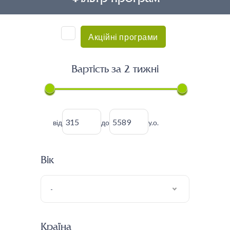
Акційні програми
Вартість за 2 тижні
від
до
y.о.
Вік
-
Країна